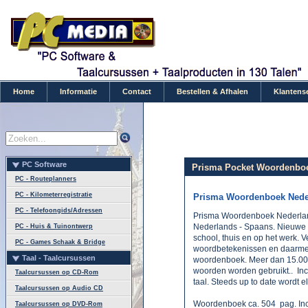
Home
Informatie
Contact
Bestellen & Afhalen
Klantens
PC Software
Prisma Pocket Woordenboe
PC - Routeplanners
PC - Kilometerregistratie
Prisma Woordenboek Nede
PC - Telefoongids/Adressen
Prisma Woordenboek Nederlan
Nederlands - Spaans. Nieuwe e
PC - Huis & Tuinontwerp
school, thuis en op het werk. 
PC - Games Schaak & Bridge
woordbetekenissen en daarmee
Taal - Taalcursussen
woordenboek. Meer dan 15.000
woorden worden gebruikt.. In
Taalcursussen op CD-Rom
taal. Steeds up to date wordt el
Taalcursussen op Audio CD
Woordenboek ca. 504 pag. In
Taalcursussen op DVD-Rom