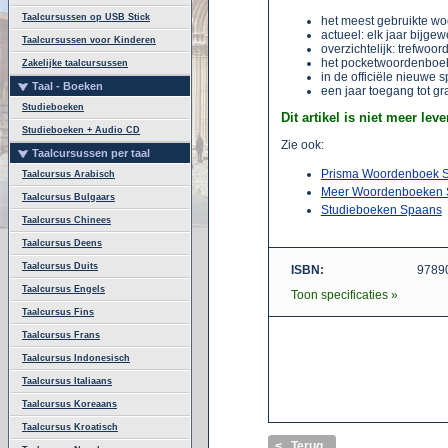
Taalcursussen op USB Stick
het meest gebruikte w
actueel: elk jaar bijgew
Taalcursussen voor Kinderen
overzichtelijk: trefwoor
het pocketwoordenboek
Zakelijke taalcursussen
in de officiële nieuwe 
Taal - Boeken
een jaar toegang tot g
Studieboeken
Dit artikel is niet meer leve
Studieboeken + Audio CD
Zie ook:
Taalcursussen per taal
Prisma Woordenboek S
Taalcursus Arabisch
Meer Woordenboeken 
Taalcursus Bulgaars
Studieboeken Spaans
Taalcursus Chinees
Taalcursus Deens
Taalcursus Duits
ISBN:
9789
Taalcursus Engels
Toon specificaties »
Taalcursus Fins
Taalcursus Frans
Taalcursus Indonesisch
Taalcursus Italiaans
Taalcursus Koreaans
Taalcursus Kroatisch
< Terug