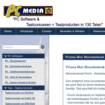
Home
Informatie
Contact
Bestellen & Afhalen
Klantens
PC Software
Prisma Mini Woordenboek
PC - Routeplanners
PC - Kilometerregistratie
Prisma Mini Woordenboek
PC - Telefoongids/Adressen
Woordenboek Pools - Nederland
PC - Huis & Tuinontwerp
Een praktisch (reis) woordenboe
PC - Games Schaak & Bridge
tas past. Met de delen Nederl
Taal - Taalcursussen
bandje. Ook geschikt als insta
Taalcursussen op CD-Rom
- Pools-Nederlands en Nederl
Taalcursussen op Audio CD
- de hedendaagse Poolse en 
- veel woorden die op reis go
Taalcursussen op DVD-Rom