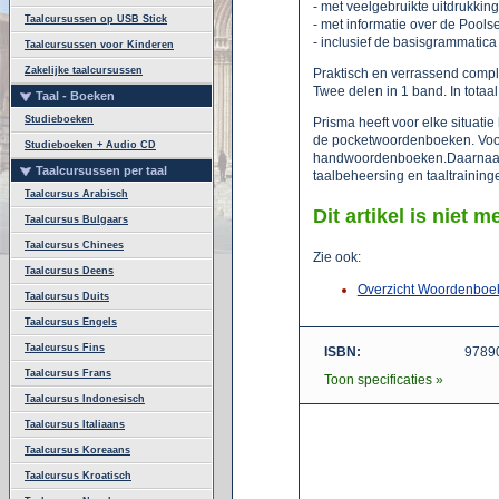
- met veelgebruikte uitdrukki
Taalcursussen op USB Stick
- met informatie over de Pools
- inclusief de basisgrammatica
Taalcursussen voor Kinderen
Zakelijke taalcursussen
Praktisch en verrassend compl
Twee delen in 1 band. In totaa
Taal - Boeken
Studieboeken
Prisma heeft voor elke situatie
de pocketwoordenboeken. Voor 
Studieboeken + Audio CD
handwoordenboeken.Daarnaast 
Taalcursussen per taal
taalbeheersing en taaltraininge
Taalcursus Arabisch
Dit artikel is niet m
Taalcursus Bulgaars
Taalcursus Chinees
Zie ook:
Taalcursus Deens
Overzicht Woordenboe
Taalcursus Duits
Taalcursus Engels
Taalcursus Fins
ISBN:
9789
Taalcursus Frans
Toon specificaties »
Taalcursus Indonesisch
Taalcursus Italiaans
Taalcursus Koreaans
Taalcursus Kroatisch