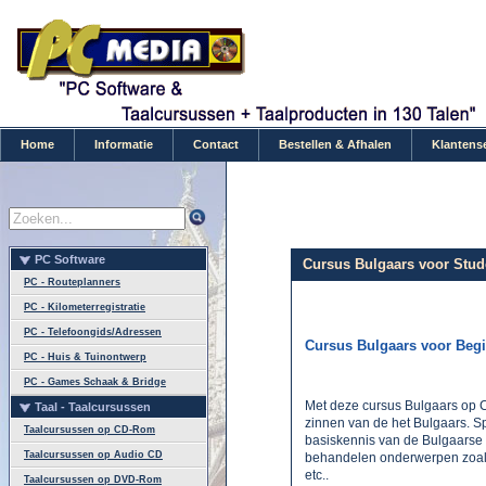
Home
Informatie
Contact
Bestellen & Afhalen
Klantens
PC Software
Cursus Bulgaars voor Stude
PC - Routeplanners
PC - Kilometerregistratie
PC - Telefoongids/Adressen
Cursus Bulgaars voor Beg
PC - Huis & Tuinontwerp
PC - Games Schaak & Bridge
Met deze cursus Bulgaars op C
Taal - Taalcursussen
zinnen van de het Bulgaars. S
Taalcursussen op CD-Rom
basiskennis van de Bulgaarse t
Taalcursussen op Audio CD
behandelen onderwerpen zoals 
etc..
Taalcursussen op DVD-Rom