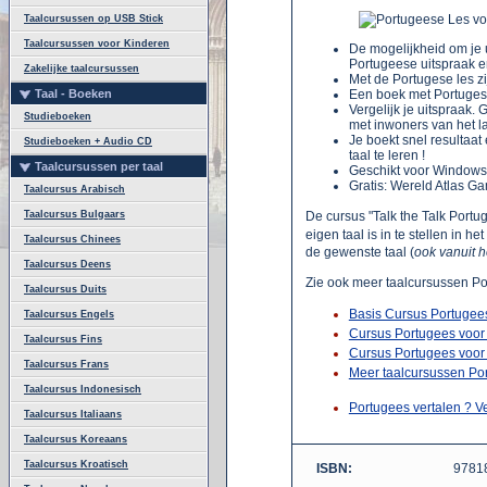
Taalcursussen op USB Stick
Taalcursussen voor Kinderen
De mogelijkheid om je u
Portugeese uitspraak en
Zakelijke taalcursussen
Met de Portugese les z
Taal - Boeken
Een boek met Portugese 
Vergelijk je uitspraak. 
Studieboeken
met inwoners van het la
Je boekt snel resultaa
Studieboeken + Audio CD
taal te leren !
Taalcursussen per taal
Geschikt voor Windows
Gratis: Wereld Atlas 
Taalcursus Arabisch
Taalcursus Bulgaars
De cursus "Talk the Talk Portu
eigen taal is in te stellen in 
Taalcursus Chinees
de gewenste taal (
ook vanuit 
Taalcursus Deens
Zie ook meer taalcursussen Po
Taalcursus Duits
Basis Cursus Portugee
Taalcursus Engels
Cursus Portugees voor
Taalcursus Fins
Cursus Portugees voor
Taalcursus Frans
Meer taalcursussen Po
Taalcursus Indonesisch
Portugees vertalen ? V
Taalcursus Italiaans
Taalcursus Koreaans
Taalcursus Kroatisch
ISBN:
9781