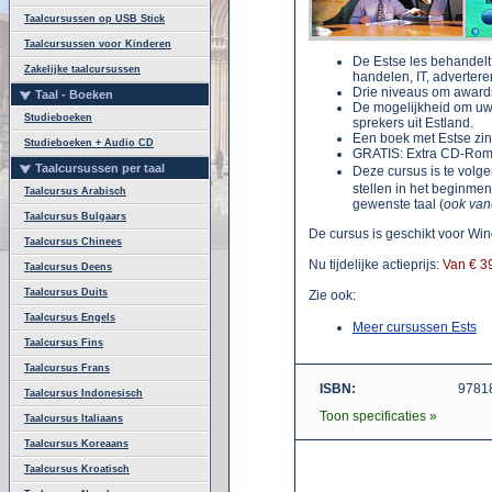
Taalcursussen op USB Stick
Taalcursussen voor Kinderen
De Estse les behandelt
Zakelijke taalcursussen
handelen, IT, advertere
Drie niveaus om awards
Taal - Boeken
De mogelijkheid om uw 
Studieboeken
sprekers uit Estland.
Een boek met Estse zinn
Studieboeken + Audio CD
GRATIS: Extra CD-Rom;
Taalcursussen per taal
Deze cursus is te volg
stellen in het beginmen
Taalcursus Arabisch
gewenste taal (
ook van
Taalcursus Bulgaars
De cursus is geschikt voor Wi
Taalcursus Chinees
Nu tijdelijke actieprijs:
Van € 3
Taalcursus Deens
Taalcursus Duits
Zie ook:
Taalcursus Engels
Meer cursussen Ests
Taalcursus Fins
Taalcursus Frans
ISBN:
9781
Taalcursus Indonesisch
Toon specificaties »
Taalcursus Italiaans
Taalcursus Koreaans
Taalcursus Kroatisch