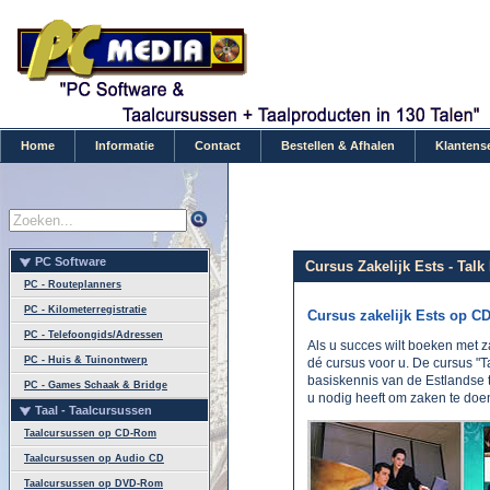
Home
Informatie
Contact
Bestellen & Afhalen
Klantens
PC Software
Cursus Zakelijk Ests - Talk
PC - Routeplanners
PC - Kilometerregistratie
Cursus zakelijk Ests op C
PC - Telefoongids/Adressen
Als u succes wilt boeken met z
PC - Huis & Tuinontwerp
dé cursus voor u. De cursus "T
basiskennis van de Estlandse t
PC - Games Schaak & Bridge
u nodig heeft om zaken te doen
Taal - Taalcursussen
Taalcursussen op CD-Rom
Taalcursussen op Audio CD
Taalcursussen op DVD-Rom