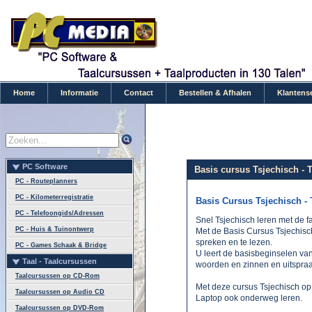
Home
Informatie
Contact
Bestellen & Afhalen
Klantens
PC Software
Basis cursus Tsjechisch - 
PC - Routeplanners
PC - Kilometerregistratie
Basis Cursus Tsjechisch -
PC - Telefoongids/Adressen
Snel Tsjechisch leren met de f
PC - Huis & Tuinontwerp
Met de Basis Cursus Tsjechisch
spreken en te lezen.
PC - Games Schaak & Bridge
U leert de basisbeginselen van
Taal - Taalcursussen
woorden en zinnen en uitspraa
Taalcursussen op CD-Rom
Met deze cursus Tsjechisch op
Taalcursussen op Audio CD
Laptop ook onderweg leren.
Taalcursussen op DVD-Rom