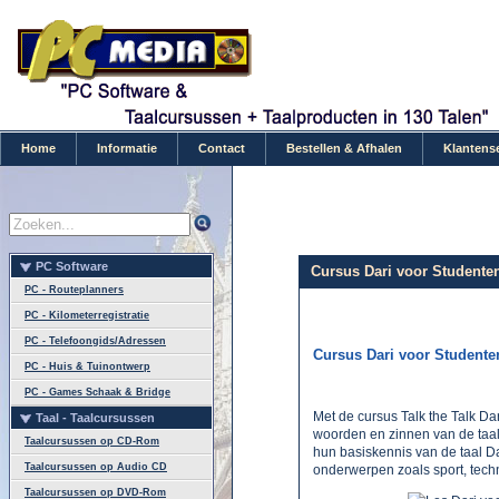
Home
Informatie
Contact
Bestellen & Afhalen
Klantens
PC Software
Cursus Dari voor Studenten 
PC - Routeplanners
PC - Kilometerregistratie
PC - Telefoongids/Adressen
Cursus Dari voor Studente
PC - Huis & Tuinontwerp
PC - Games Schaak & Bridge
Met de cursus Talk the Talk Da
Taal - Taalcursussen
woorden en zinnen van de taal 
Taalcursussen op CD-Rom
hun basiskennis van de taal Da
Taalcursussen op Audio CD
onderwerpen zoals sport, techn
Taalcursussen op DVD-Rom