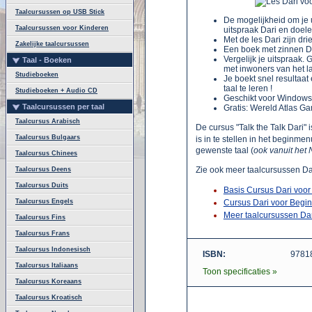
Taalcursussen op USB Stick
De mogelijkheid om je u
Taalcursussen voor Kinderen
uitspraak Dari en doele
Met de les Dari zijn dr
Zakelijke taalcursussen
Een boek met zinnen Dar
Vergelijk je uitspraak. 
Taal - Boeken
met inwoners van het la
Studieboeken
Je boekt snel resultaa
taal te leren !
Studieboeken + Audio CD
Geschikt voor Windows
Taalcursussen per taal
Gratis: Wereld Atlas 
Taalcursus Arabisch
De cursus "Talk the Talk Dari" 
Taalcursus Bulgaars
is in te stellen in het beginme
gewenste taal (
ook vanuit het
Taalcursus Chinees
Zie ook meer taalcursussen Da
Taalcursus Deens
Taalcursus Duits
Basis Cursus Dari voor
Taalcursus Engels
Cursus Dari voor Begi
Meer taalcursussen Da
Taalcursus Fins
Taalcursus Frans
Taalcursus Indonesisch
ISBN:
9781
Taalcursus Italiaans
Toon specificaties »
Taalcursus Koreaans
Taalcursus Kroatisch