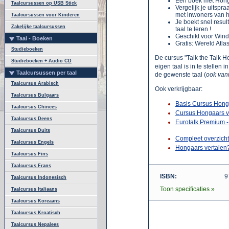
Een boek met Honga
Taalcursussen op USB Stick
Vergelijk je uitspra
met inwoners van he
Taalcursussen voor Kinderen
Je boekt snel resul
Zakelijke taalcursussen
taal te leren !
Geschikt voor Wind
Taal - Boeken
Gratis: Wereld At
Studieboeken
De cursus "Talk the Talk H
Studieboeken + Audio CD
eigen taal is in te stellen
Taalcursussen per taal
de gewenste taal (
ook vanu
Taalcursus Arabisch
Ook verkrijgbaar:
Taalcursus Bulgaars
Basis Cursus Hong
Taalcursus Chinees
Cursus Hongaars v
Taalcursus Deens
Eurotalk Premium 
Taalcursus Duits
Compleet overzich
Taalcursus Engels
Hongaars vertalen
Taalcursus Fins
Taalcursus Frans
ISBN:
9
Taalcursus Indonesisch
Toon specificaties »
Taalcursus Italiaans
Taalcursus Koreaans
Taalcursus Kroatisch
Taalcursus Nepalees