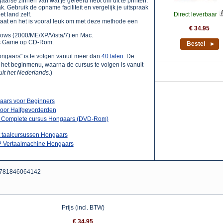
arse zinnen van wat je geleerd hebt om uit te printen.
ak. Gebruik de opname faciliteit en vergelijk je uitspraak
t land zelf.
Direct leverbaar
taat en het is vooral leuk om met deze methode een
€ 34.95
ows (2000/ME/XP/Vista/7) en Mac.
las Game op CD-Rom.
Bestel ►
ongaars" is te volgen vanuit meer dan
40 talen
. De
 in het beginmenu, waarna de cursus te volgen is vanuit
it het Nederlands.
)
aars voor Beginners
oor Halfgevorderden
- Complete cursus Hongaars (DVD-Rom)
t taalcursussen Hongaars
? Vertaalmachine Hongaars
781846064142
Prijs (incl. BTW)
€ 34.95