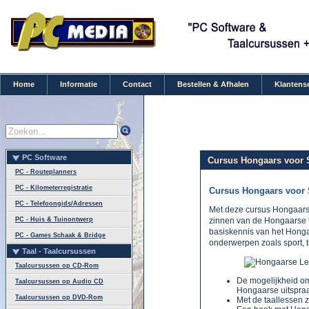
Home
Informatie
Contact
Bestellen & Afhalen
Klantens
PC Software
Cursus Hongaars voor S
PC - Routeplanners
PC - Kilometerregistratie
Cursus Hongaars voor 
PC - Telefoongids/Adressen
Met deze cursus Hongaars 
zinnen van de Hongaarse t
PC - Huis & Tuinontwerp
basiskennis van het Honga
PC - Games Schaak & Bridge
onderwerpen zoals sport, t
Taal - Taalcursussen
Taalcursussen op CD-Rom
De mogelijkheid om 
Taalcursussen op Audio CD
Hongaarse uitspraa
Taalcursussen op DVD-Rom
Met de taallessen z