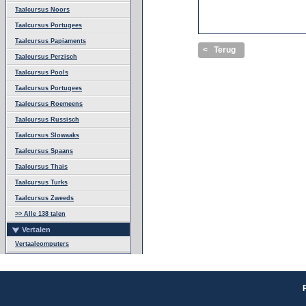
Taalcursus Noors
Taalcursus Portugees
Taalcursus Papiaments
< Terug
Taalcursus Perzisch
Taalcursus Pools
Taalcursus Portugees
Taalcursus Roemeens
Taalcursus Russisch
Taalcursus Slowaaks
Taalcursus Spaans
Taalcursus Thais
Taalcursus Turks
Taalcursus Zweeds
>> Alle 138 talen
Vertalen
Vertaalcomputers