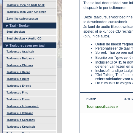
Thaise taal door middel van in
Taalcursussen op USB Stick
uitspraak te perfectioneren.
Taalcursussen voor Kinderen
Deze taalcursus voor beginne
Zakelijke taalcursussen
te downloaden cursusboek.
Taal - Boeken
Je kunt de audio files downloa
speler, of je kunt de CD rech
Studieboeken
(bijv. in de auto).
Studieboeken + Audio CD
Oefen de meest freque
Taalcursussen per taal
Personaliseer de taal m
Taalcursus Arabisch
Spreek Thai op een nat
Begrijp om "
พูดภาษาไท
Taalcursus Bulgaars
Inclusief GRATIS te do
Taalcursus Chinees
oefenen van lezen en s
Inclusief handige taalg
Taalcursus Deens
"Get Talking Thai" leidt
referentiekader voor t
Taalcursus Duits
De cursus is te volgen 
Taalcursus Engels
Taalcursus Fins
ISBN:
9781
Taalcursus Frans
Toon specificaties »
Taalcursus Indonesisch
Taalcursus Italiaans
Taalcursus Koreaans
Taalcursus Kroatisch