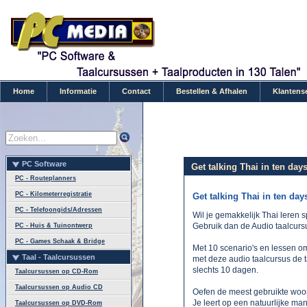
Home
Informatie
Contact
Bestellen & Afhalen
Klantens
PC Software
Get talking Thai in ten day
PC - Routeplanners
PC - Kilometerregistratie
Get talking Thai in ten day
PC - Telefoongids/Adressen
Wil je gemakkelijk Thai leren 
Gebruik dan de Audio taalcursu
PC - Huis & Tuinontwerp
PC - Games Schaak & Bridge
Met 10 scenario's en lessen om 
Taal - Taalcursussen
met deze audio taalcursus de t
slechts 10 dagen.
Taalcursussen op CD-Rom
Taalcursussen op Audio CD
Oefen de meest gebruikte woo
Je leert op een natuurlijke man
Taalcursussen op DVD-Rom