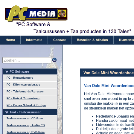
Home
Informatie
Contact
Bestellen & Afhalen
Klantens
PC Software
Van Dale Mini Woordenboek
PC - Routeplanners
PC - Kilometerregistratie
Van Dale Mini Woordenboe
PC - Telefoongids/Adressen
Het Van Dale Miniwoordenboe
snel even een woord in op te z
PC - Huis & Tuinontwerp
omslag die makkelijk in een za
PC - Games Schaak & Bridge
de steunkleur maken het opz
Taal - Taalcursussen
Nederlands-Spaans en
Taalcursussen op CD-Rom
Handig zakformaat met f
Lidwoorden in de kantlijn
Taalcursussen op Audio CD
Duidelijk door grote let
Taalcursussen op DVD-Rom
Actuele en adequate w