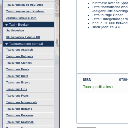
Informatie over de Spa
Taalcursussen op USB Stick
Extra: thematische woor
veelgebruikte afkortin
Taalcursussen voor Kinderen
Extra: nuttige zinnen
Zakelijke taalcursussen
Extra: Onregelmatige 
Inhoud: 20.000 trefwoo
Taal - Boeken
Bladzijden: ca. 478
Studieboeken
Studieboeken + Audio CD
Taalcursussen per taal
Taalcursus Arabisch
Taalcursus Bulgaars
Taalcursus Chinees
Taalcursus Deens
Taalcursus Duits
ISBN:
9789
Taalcursus Engels
Toon specificaties »
Taalcursus Fins
Taalcursus Frans
Taalcursus Indonesisch
Taalcursus Italiaans
Taalcursus Koreaans
Taalcursus Kroatisch