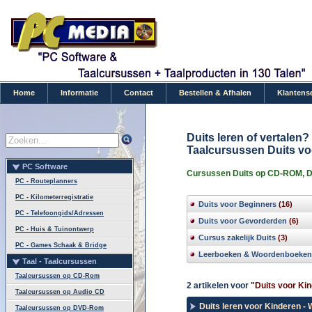
Home
Informatie
Contact
Bestellen & Afhalen
Klantens
Duits leren of vertalen?
Taalcursussen Duits vo
PC Software
Cursussen Duits op CD-ROM, DV
PC - Routeplanners
PC - Kilometerregistratie
Duits voor Beginners
(16)
PC - Telefoongids/Adressen
Duits voor Gevorderden
(6)
PC - Huis & Tuinontwerp
Cursus zakelijk Duits
(3)
PC - Games Schaak & Bridge
Leerboeken & Woordenboeken
Taal - Taalcursussen
Taalcursussen op CD-Rom
2 artikelen voor
"Duits voor Ki
Taalcursussen op Audio CD
Duits leren voor Kinderen - 
Taalcursussen op DVD-Rom