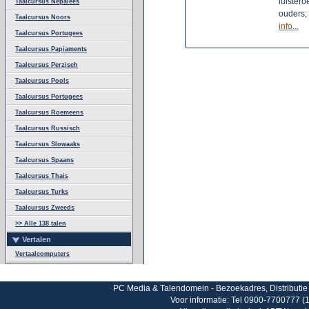
luistero
Taalcursus Nepalees
ouders;
Taalcursus Noors
info...
Taalcursus Portugees
Taalcursus Papiaments
Taalcursus Perzisch
Taalcursus Pools
Taalcursus Portugees
Taalcursus Roemeens
Taalcursus Russisch
Taalcursus Slowaaks
Taalcursus Spaans
Taalcursus Thais
Taalcursus Turks
Taalcursus Zweeds
>> Alle 138 talen
Vertalen
Vertaalcomputers
PC Media & Talendomein - Bezoekadres, Distributie 
Voor informatie: Tel 0900-7700777 (1