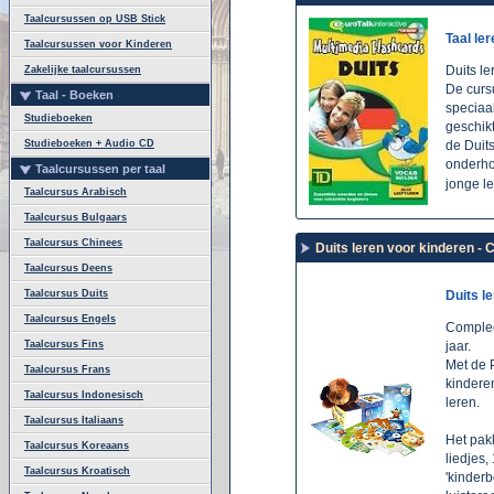
Taalcursussen op USB Stick
Taal le
Taalcursussen voor Kinderen
Duits le
Zakelijke taalcursussen
De curs
Taal - Boeken
speciaal
Studieboeken
geschik
Studieboeken + Audio CD
de Duits
onderho
Taalcursussen per taal
jonge l
Taalcursus Arabisch
Taalcursus Bulgaars
Taalcursus Chinees
Duits leren voor kinderen - 
Taalcursus Deens
Taalcursus Duits
Duits l
Taalcursus Engels
Complee
Taalcursus Fins
jaar.
Met de 
Taalcursus Frans
kindere
Taalcursus Indonesisch
leren.
Taalcursus Italiaans
Het pak
Taalcursus Koreaans
liedjes
Taalcursus Kroatisch
'kinder