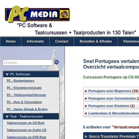
Home
Informatie
Contact
Bestellen & Afhalen
Klantens
Snel Portugees vertale
Overzicht vertaalcompu
PC Software
Cursussen Portugees op CD-RO
PC - Routeplanners
PC - Kilometerregistratie
Portugees voor Beginners
(15)
PC - Telefoongids/Adressen
Portugees voor Gevorderden
(
PC - Huis & Tuinontwerp
Portugees voor Kinderen
(1)
PC - Games Schaak & Bridge
Leerboeken & Woordenboeken
Taal - Taalcursussen
Taalcursussen op CD-Rom
6 artikelen voor
"Vertaalcomput
Taalcursussen op Audio CD
Vasco Translator Premium 7 
Taalcursussen op DVD-Rom