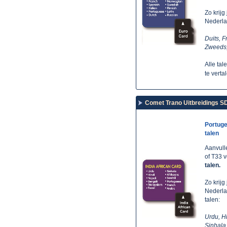
Zo krijg
Nederla
Duits, F
Zweeds, 
Alle tal
te vert
Comet Trano Uitbreidings SD 
Portuge
talen
Aanvull
of T33 
talen.
Zo krijg
Nederla
talen:
Urdu, H
Sinhala,