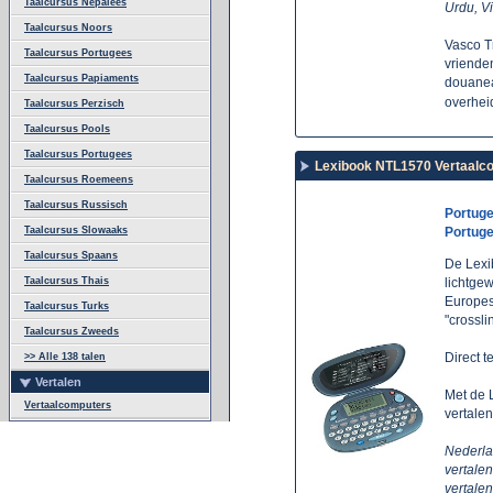
Taalcursus Nepalees
Urdu, V
Taalcursus Noors
Vasco T
Taalcursus Portugees
vrienden
Taalcursus Papiaments
douanea
overhei
Taalcursus Perzisch
Taalcursus Pools
Taalcursus Portugees
Lexibook NTL1570 Vertaalco
Taalcursus Roemeens
Taalcursus Russisch
Portuge
Taalcursus Slowaaks
Portuge
Taalcursus Spaans
De Lexi
Taalcursus Thais
lichtgew
Europes
Taalcursus Turks
"crossli
Taalcursus Zweeds
Direct t
>> Alle 138 talen
Vertalen
Met de 
Vertaalcomputers
vertalen
Nederlan
vertalen
vertalen