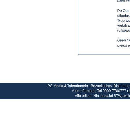
extra ta
De Come
uitgebr
Type woo
vertalin
(uitspra
Geen PC
overal e
PC Media & Talendomein - Bezoekadres, Distributie 
Voor informatie: Tel 0900-7700777 (1
Alle prijzen zijn inclusief BTW, ex