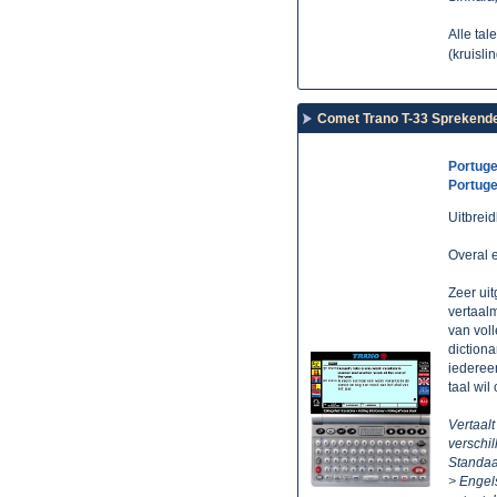
Alle tal
(kruisli
Comet Trano T-33 Sprekende 
Portuge
Portuge
Uitbrei
Overal 
Zeer ui
vertaal
van voll
dictiona
iederee
taal wi
Vertaalt
verschil
Standaa
> Engels