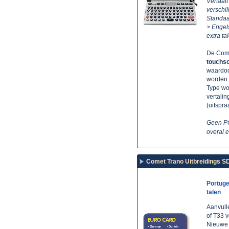
Vertaalt
verschil
Standaa
> Engels
extra ta
De Come
touchs
waardoo
worden.
Type woo
vertalin
(uitspra
Geen PC
overal e
Comet Trano Uitbreidings SD
Portuge
talen
Aanvull
of T33 
Nieuwe 