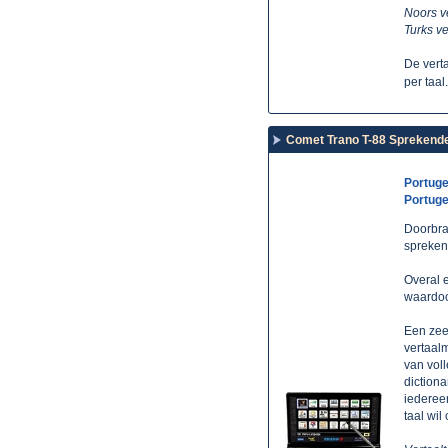
Noors ve
Turks ve
De vert
per taa
Comet Trano T-88 Sprekende 
Portuge
Portuge
Doorbraa
spreken
Overal e
waardoor
Een zee
vertaal
van voll
dictiona
iederee
taal wi