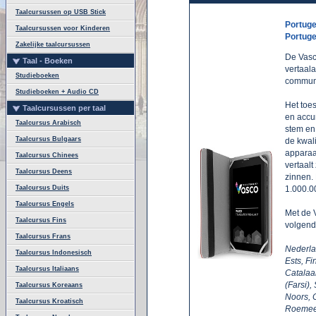
Taalcursussen op USB Stick
Portuge
Taalcursussen voor Kinderen
Portuge
Zakelijke taalcursussen
De Vasc
Taal - Boeken
vertaala
Studieboeken
communic
Studieboeken + Audio CD
Het toes
Taalcursussen per taal
en accu
Taalcursus Arabisch
stem en 
Taalcursus Bulgaars
de kwali
apparaa
Taalcursus Chinees
vertaal
Taalcursus Deens
zinnen.
Taalcursus Duits
1.000.0
Taalcursus Engels
Met de 
Taalcursus Fins
volgende
Taalcursus Frans
Nederla
Taalcursus Indonesisch
Ests, Fi
Taalcursus Italiaans
Catalaa
(Farsi),
Taalcursus Koreaans
Noors, 
Taalcursus Kroatisch
Roemeen