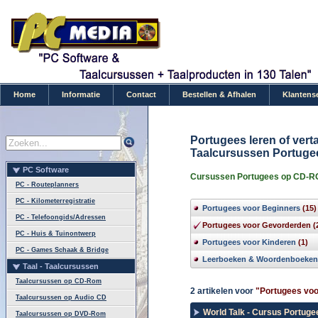
Home
Informatie
Contact
Bestellen & Afhalen
Klantens
Portugees leren of vert
Taalcursussen Portuge
PC Software
Cursussen Portugees op CD-RO
PC - Routeplanners
PC - Kilometerregistratie
Portugees voor Beginners
(15)
PC - Telefoongids/Adressen
Portugees voor Gevorderden
(
PC - Huis & Tuinontwerp
Portugees voor Kinderen
(1)
PC - Games Schaak & Bridge
Leerboeken & Woordenboeken
Taal - Taalcursussen
Taalcursussen op CD-Rom
2 artikelen voor
"Portugees vo
Taalcursussen op Audio CD
World Talk - Cursus Portug
Taalcursussen op DVD-Rom