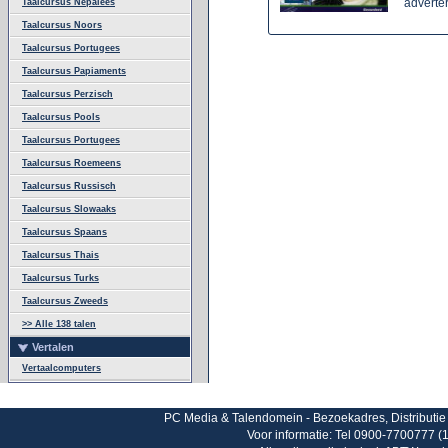
adverte
Taalcursus Nepalees
Taalcursus Noors
Taalcursus Portugees
Taalcursus Papiaments
Taalcursus Perzisch
Taalcursus Pools
Taalcursus Portugees
Taalcursus Roemeens
Taalcursus Russisch
Taalcursus Slowaaks
Taalcursus Spaans
Taalcursus Thais
Taalcursus Turks
Taalcursus Zweeds
>> Alle 138 talen
Vertalen
Vertaalcomputers
PC Media & Talendomein - Bezoekadres, Distributie 
Voor informatie: Tel 0900-7700777 (1