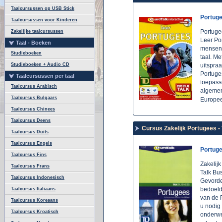
Taalcursussen op USB Stick
Portug
Taalcursussen voor Kinderen
Portuge
Zakelijke taalcursussen
Leer Po
Taal - Boeken
mensen 
Studieboeken
taal. Me
Studieboeken + Audio CD
uitspra
Portuges
Taalcursussen per taal
toepass
Taalcursus Arabisch
algemen
Taalcursus Bulgaars
Europee
Taalcursus Chinees
Taalcursus Deens
Cursus Zakelijk Portugees -
Taalcursus Duits
Taalcursus Engels
Portug
Taalcursus Fins
Zakelij
Taalcursus Frans
Talk Bu
Taalcursus Indonesisch
Gevorde
bedoeld
Taalcursus Italiaans
van de P
Taalcursus Koreaans
u nodig 
Taalcursus Kroatisch
onderwe