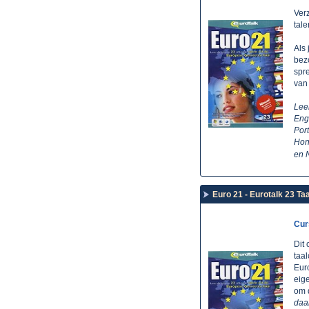
Ver
tal
Als 
bezo
spre
van 
Lee
Enge
Port
Hon
en 
Euro 21 - Eurotalk 23 
Cur
Dit
taa
Eur
eige
om d
daar