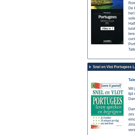
Ro
De 
het 
voll
Hal
luis
lere
cur
Por
Tal
Snel en Vlot Portugees 
Tal
Wil 
tijd
Dan 
Dank
zes
ein
zins
ver