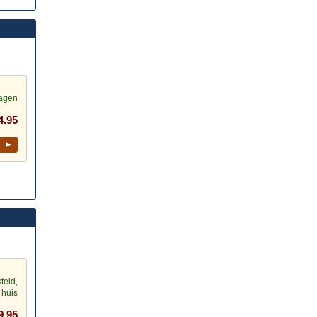
dagen
4.95
l ►
teld,
 huis
9.95