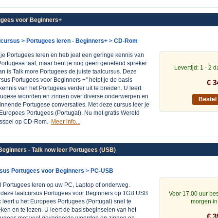
ugees voor Beginners+
lcursus > Portugees leren - Beginners+ > CD-Rom
 je Portugees leren en heb jeal een geringe kennis van
Portugese taal, maar bent je nog geen geoefend spreker
Levertijd: 1 - 2 
n is Talk more Portugees de juiste taalcursus. Deze
sus Portugees voor Beginners +" helpt je de basis
€ 3
kennis van het Portugees verder uit te breiden. U leert
tugese woorden en zinnen over diverse onderwerpen en
Beste
innende Portugese conversaties. Met deze cursus leer je
 Europees Portugees (Portugal). Nu met gratis Wereld
asspel op CD-Rom.
Meer info...
eginners - Talk now leer Portugees (USB)
sus Portugees voor Beginners > PC-USB
l Portugees leren op uw PC, Laptop of onderweg.
 deze taalcursus Portugees voor Beginners op 1GB USB
Voor 17.00 uur bes
k leert u het Europees Portugees (Portugal) snel te
morgen in
ken en te lezen. U leert de basisbeginselen van het
€ 3