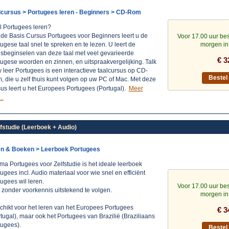
lcursus > Portugees leren - Beginners > CD-Rom
l Portugees leren?
 de Basis Cursus Portugees voor Beginners leert u de
Voor 17.00 uur bes
ugese taal snel te spreken en te lezen. U leert de
morgen in
isbeginselen van deze taal met veel gevarieerde
€ 3
ugese woorden en zinnen, en uitspraakvergelijking. Talk
leer Portugees is een interactieve taalcursus op CD-
Beste
 die u zelf thuis kunt volgen op uw PC of Mac. Met deze
us leert u het Europees Portugees (Portugal).
Meer
..
fstudie (Leerboek + Audio)
en & Boeken > Leerboek Portugees
ma Portugees voor Zelfstudie is het ideale leerboek
ugees incl. Audio materiaal voor wie snel en efficiënt
ugees wil leren.
Voor 17.00 uur bes
 zonder voorkennis uitstekend te volgen.
morgen in
chikt voor het leren van het Europees Portugees
€ 3
tugal), maar ook het Portugees van Brazilië (Braziliaans
tugees).
Beste