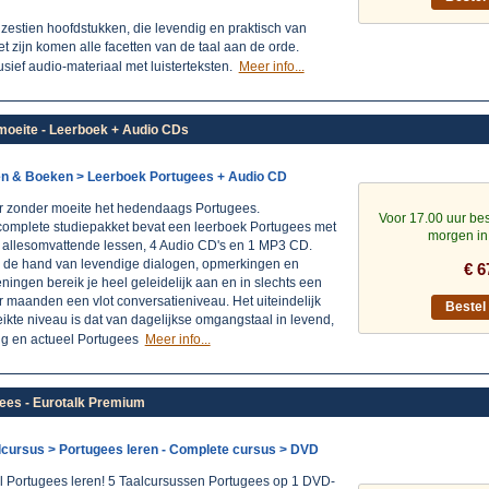
zestien hoofdstukken, die levendig en praktisch van
t zijn komen alle facetten van de taal aan de orde.
usief audio-materiaal met luisterteksten.
Meer info...
moeite - Leerboek + Audio CDs
en & Boeken > Leerboek Portugees + Audio CD
r zonder moeite het hedendaags Portugees.
Voor 17.00 uur bes
 complete studiepakket bevat een leerboek Portugees met
morgen in
 allesomvattende lessen, 4 Audio CD's en 1 MP3 CD.
 de hand van levendige dialogen, opmerkingen en
€ 6
ningen bereik je heel geleidelijk aan en in slechts een
 maanden een vlot conversatieniveau. Het uiteindelijk
Beste
ikte niveau is dat van dagelijkse omgangstaal in levend,
tig en actueel Portugees
Meer info...
ees - Eurotalk Premium
lcursus > Portugees leren - Complete cursus > DVD
l Portugees leren! 5 Taalcursussen Portugees op 1 DVD-