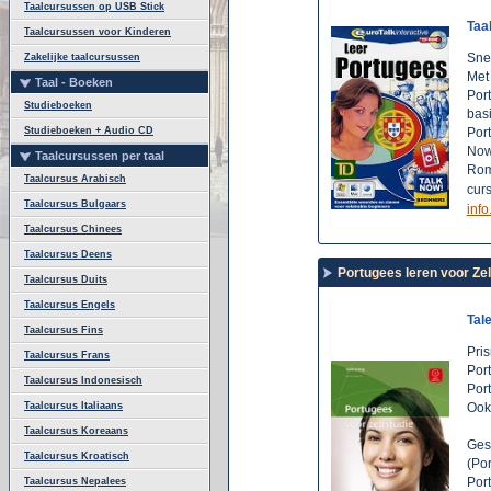
Taalcursussen op USB Stick
Taa
Taalcursussen voor Kinderen
Sne
Zakelijke taalcursussen
Met
Taal - Boeken
Port
Studieboeken
bas
Studieboeken + Audio CD
Port
Now 
Taalcursussen per taal
Rom,
Taalcursus Arabisch
curs
Taalcursus Bulgaars
info.
Taalcursus Chinees
Taalcursus Deens
Portugees leren voor Zel
Taalcursus Duits
Taalcursus Engels
Tal
Taalcursus Fins
Pris
Taalcursus Frans
Port
Taalcursus Indonesisch
Port
Taalcursus Italiaans
Ook
Taalcursus Koreaans
Ges
Taalcursus Kroatisch
(Por
Por
Taalcursus Nepalees