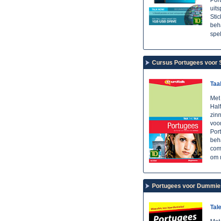
Por
uit
Sti
beh
spe
Cursus Portugees voor S
Taa
Met
Half
zinn
voo
Port
beh
comp
om 
Portugees voor Dummies
Tal