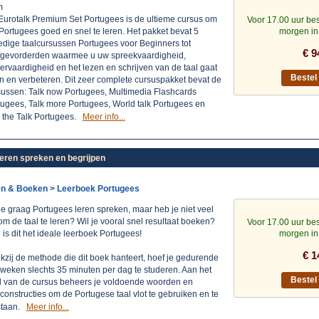
m
Eurotalk Premium Set Portugees is de ultieme cursus om
Voor 17.00 uur bes
Portugees goed en snel te leren. Het pakket bevat 5
morgen in
edige taalcursussen Portugees voor Beginners tot
€ 9
fgevorderden waarmee u uw spreekvaardigheid,
tervaardigheid en het lezen en schrijven van de taal gaat
Beste
n en verbeteren. Dit zeer complete cursuspakket bevat de
sussen: Talk now Portugees, Multimedia Flashcards
tugees, Talk more Portugees, World talk Portugees en
k the Talk Portugees.
Meer info...
Leren spreken en begrijpen
en & Boeken > Leerboek Portugees
je graag Portugees leren spreken, maar heb je niet veel
 om de taal te leren? Wil je vooral snel resultaat boeken?
Voor 17.00 uur bes
is dit het ideale leerboek Portugees!
morgen in
€ 1
zij de methode die dit boek hanteert, hoef je gedurende
 weken slechts 35 minuten per dag te studeren. Aan het
Beste
d van de cursus beheers je voldoende woorden en
constructies om de Portugese taal vlot te gebruiken en te
staan.
Meer info...