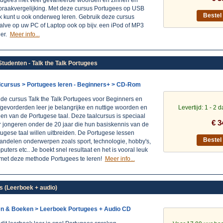
tugees met veel gevarieerde woorden en zinnen en
spraakvergelijking. Met deze cursus Portugees op USB
Beste
ck kunt u ook onderweg leren. Gebruik deze cursus
alve op uw PC of Laptop ook op bijv. een iPod of MP3
ler.
Meer info...
tudenten - Talk the Talk Portugees
lcursus > Portugees leren - Beginners+ > CD-Rom
 de cursus Talk the Talk Portugees voor Beginners en
gevorderden leer je belangrijke en nuttige woorden en
Levertijd: 1 - 2 
en van de Portugese taal. Deze taalcursus is speciaal
€ 3
r jongeren onder de 20 jaar die hun basiskennis van de
ugese taal willen uitbreiden. De Portugese lessen
Beste
andelen onderwerpen zoals sport, technologie, hobby's,
uters etc.. Je boekt snel resultaat en het is vooral leuk
met deze methode Portugees te leren!
Meer info...
 (Leerboek + audio)
en & Boeken > Leerboek Portugees + Audio CD