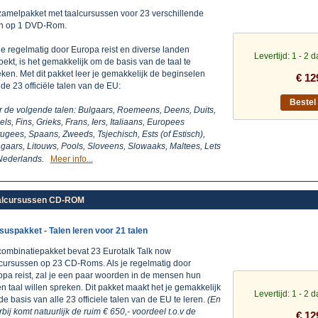
zamelpakket met taalcursussen voor 23 verschillende
en op 1 DVD-Rom.
je regelmatig door Europa reist en diverse landen
Levertijd: 1 - 2 
ekt, is het gemakkelijk om de basis van de taal te
ken. Met dit pakket leer je gemakkelijk de beginselen
€ 12
de 23 officiële talen van de EU:
Beste
r de volgende talen: Bulgaars, Roemeens, Deens, Duits,
ls, Fins, Grieks, Frans, Iers, Italiaans, Europees
ugees, Spaans, Zweeds, Tsjechisch, Ests (of Estisch),
gaars, Litouws, Pools, Sloveens, Slowaaks, Maltees, Lets
Nederlands.
Meer info...
Taalcursussen CD-ROM
suspakket - Talen leren voor 21 talen
 combinatiepakket bevat 23 Eurotalk Talk now
lcursussen op 23 CD-Roms. Als je regelmatig door
opa reist, zal je een paar woorden in de mensen hun
n taal willen spreken. Dit pakket maakt het je gemakkelijk
Levertijd: 1 - 2 
e basis van alle 23 officiele talen van de EU te leren.
(En
bij komt natuurlijk de ruim € 650,- voordeel t.o.v de
€ 12