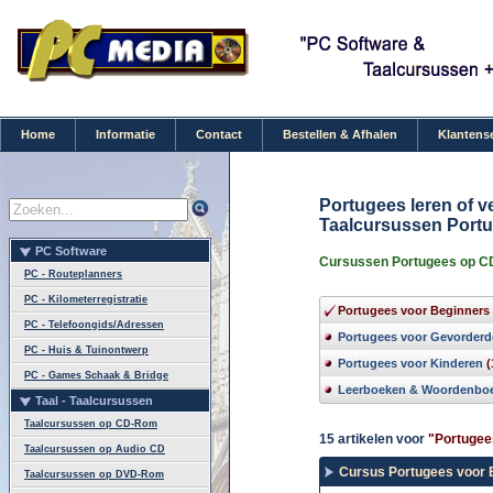
Home
Informatie
Contact
Bestellen & Afhalen
Klantens
Portugees leren of v
Taalcursussen Port
PC Software
Cursussen Portugees op CD
PC - Routeplanners
PC - Kilometerregistratie
Portugees voor Beginners
PC - Telefoongids/Adressen
Portugees voor Gevorderd
PC - Huis & Tuinontwerp
Portugees voor Kinderen
(
PC - Games Schaak & Bridge
Leerboeken & Woordenbo
Taal - Taalcursussen
Taalcursussen op CD-Rom
15 artikelen voor
"Portugee
Taalcursussen op Audio CD
Cursus Portugees voor B
Taalcursussen op DVD-Rom