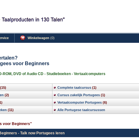
ervice
Winkelwagen
(0)
ertalen?
ugees voor Beginners
-ROM, DVD of Audio CD - Studieboeken - Vertaalcomputers
(15)
Complete taalcursus
(1)
en
(2)
Cursus zakelijk Portugees
(1)
1)
Vertaalcomputer Portugees
(6)
eken
(11)
Alle Portugese taalcursussen
s voor Beginners"
eginners - Talk now Portugees leren