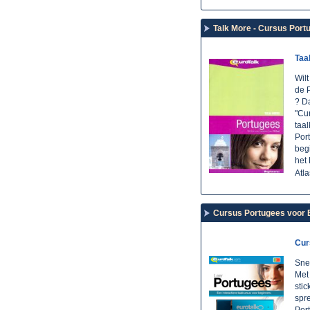
Talk More - Cursus Port
Taa
Wilt
de 
? Da
"Cur
taal
Por
beg
het
Atl
Cursus Portugees voor B
Cur
Sne
Met
stic
spre