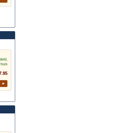
teld,
 huis
7.95
l ►