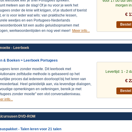
dit leerboek leer je snel Portugees spreken.
Voor 17.00 uur bes
unt meteen aan de slag! Of je nu voor je werk het
morgen in
ugees onder de knie wilt krijgen, of je student of toerist
€ 1
, er is voor ieder wat wils: van praktische lessen,
turele weetjes en een Portugees-Nederlands
Beste
iwoordenboek tot een audio geluidsopnamen met
logen, werkwoordenlijsten en nog veel meer!
Meer info...
moeite - Leerboek
en & Boeken > Leerboek Portugees
tugees leren zonder moeite. Dit leerboek met
Levertijd: 1 - 2 
lutionaire zelfstudie methode is gebaseerd op het
urlijke proces dat iedereen doorloopt bij het leren van
€ 2
 moedertaal. Heel geleidelijk aan, via levendige dialogen,
voudige opmerkingen en oefeningen, bereik je met
Beste
rtugees zonder moeite" een vlot conversatieniveau.
r info...
Taalcursusen DVD-ROM
suspakket - Talen leren voor 21 talen