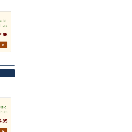
teld,
 huis
2.95
l ►
teld,
 huis
4.95
l ►