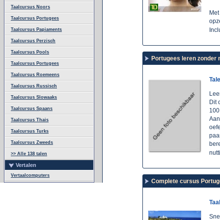
Taalcursus Noors
Met 
Taalcursus Portugees
opze
Incl
Taalcursus Papiaments
Taalcursus Perzisch
Taalcursus Pools
Portugees leren zonder 
Taalcursus Portugees
Taalcursus Roemeens
Tal
Taalcursus Russisch
Lee
Taalcursus Slowaaks
Dit
Taalcursus Spaans
100
Aan
Taalcursus Thais
oefe
Taalcursus Turks
paar
Taalcursus Zweeds
bere
nut
>> Alle 138 talen
Vertalen
Vertaalcomputers
Complete cursus Portug
Taa
Sne