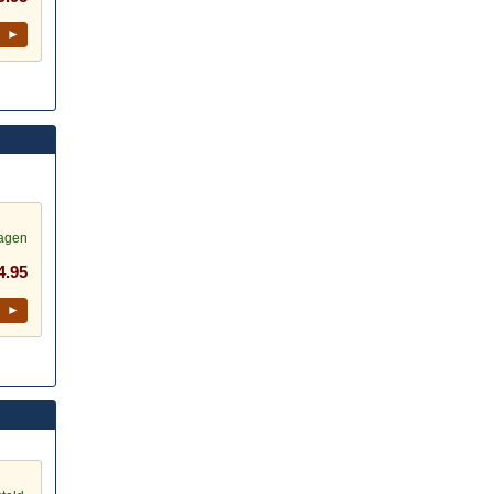
l ►
dagen
4.95
l ►