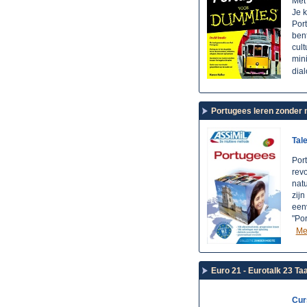
Met 
Je k
Port
bent
cul
min
dia
Portugees leren zonder 
Tal
Por
revo
natu
zijn
een
"Po
Mee
Euro 21 - Eurotalk 23 
Cur