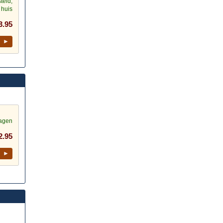
teld,
 huis
3.95
l ►
dagen
2.95
l ►