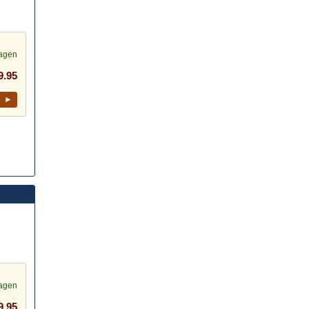
dagen
9.95
l ►
dagen
9.95